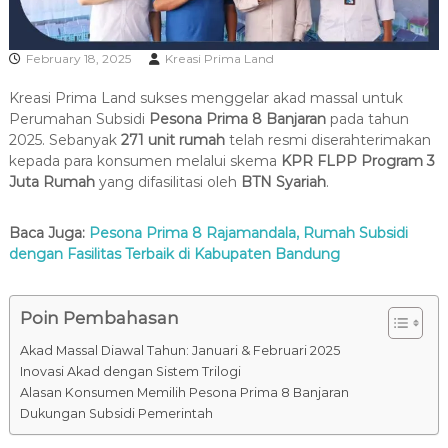
R
A
February 18, 2025
Kreasi Prima Land
Kreasi Prima Land sukses menggelar akad massal untuk
Perumahan Subsidi
Pesona Prima 8 Banjaran
pada tahun
2025. Sebanyak
271 unit rumah
telah resmi diserahterimakan
kepada para konsumen melalui skema
KPR
FLPP Program 3
Juta Rumah
yang difasilitasi oleh
BTN Syariah
.
Baca Juga:
Pesona Prima 8 Rajamandala, Rumah Subsidi
dengan Fasilitas Terbaik di Kabupaten Bandung
Poin Pembahasan
Akad Massal Diawal Tahun: Januari & Februari 2025
Inovasi Akad dengan Sistem Trilogi
Alasan Konsumen Memilih Pesona Prima 8 Banjaran
Dukungan Subsidi Pemerintah