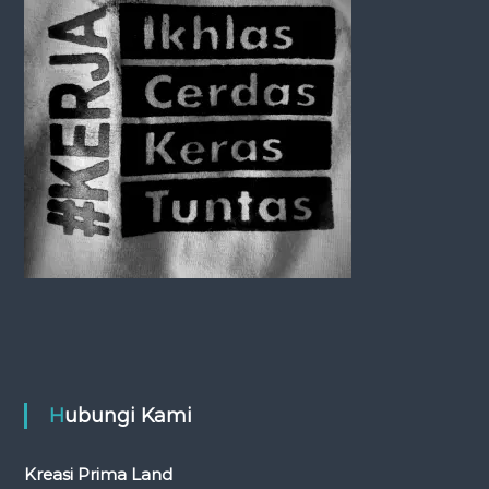
a
t
i
o
n
Hubungi Kami
Kreasi Prima Land