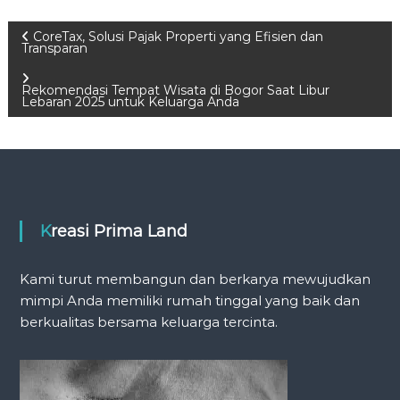
P
CoreTax, Solusi Pajak Properti yang Efisien dan
Transparan
o
Rekomendasi Tempat Wisata di Bogor Saat Libur
Lebaran 2025 untuk Keluarga Anda
s
t
n
Kreasi Prima Land
a
v
Kami turut membangun dan berkarya mewujudkan
mimpi Anda memiliki rumah tinggal yang baik dan
i
berkualitas bersama keluarga tercinta.
g