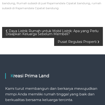
,
,
bandung
Rumah subsidi di jual Rajamandala Cipatat bandung
rumah
subsidi di Rajamandala Cipatat bandung
P
Daya Listrik Rumah untuk Mobil Listrik: Apa yang Perlu
Disiapkan Keluarga Sebelum Membeli?
o
Pusat Regulasi Properti
s
t
n
Kreasi Prima Land
a
Kami turut membangun dan berkarya mewujudkan
v
mimpi Anda memiliki rumah tinggal yang baik dan
berkualitas bersama keluarga tercinta.