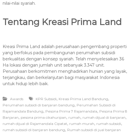
nilai-nilai syariah.
Tentang Kreasi Prima Land
Kreasi Prima Land adalah perusahaan pengembang properti
yang berfokus pada pembangunan perumahan subsidi
berkualitas dengan konsep syariah. Telah menyelesaikan 36
Ha lokasi dengan jumlah unit sebanyak 3.347 unit.
Perusahaan berkomitmen menghadirkan hunian yang layak,
terjangkau, dan berkelanjutan bagi masyarakat Indonesia
untuk hidup lebih baik.
,
,
Awards
KPR Subsidi
Kreasi Prima Land Bandung
,
Perumahan subsidi di banjaran bandung
Perumahan Subsidi di
,
,
Rajamandala Bandung
Pesona Prima 7 Rajamandala
Pesona Prima 8
,
,
,
,
Banjaran
pesona prima cikahuripan
rumah
rumah dijual di banjaran
,
,
,
rumah dijual di Rajamandala Cipatat
rumah murah
rumah subsidi
,
rumah subsidi di banjaran bandung
Rumah subsidi di jual banjaran