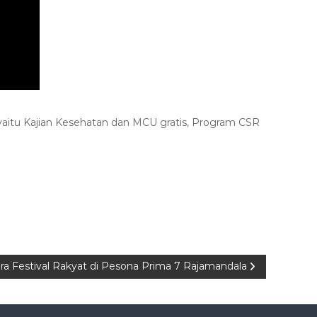
yaitu Kajian Kesehatan dan MCU gratis, Program CSR
ra Festival Rakyat di Pesona Prima 7 Rajamandala