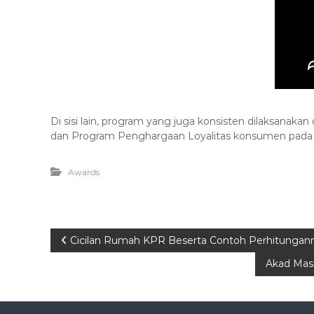
Di sisi lain, program yang juga konsisten dilaksana
dan Program Penghargaan Loyalitas konsumen pada
Awards
P
Cicilan Rumah KPR Beserta Contoh Perhitunga
Akad Masa
o
s