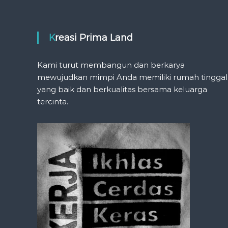
t
n
Kreasi Prima Land
a
Kami turut membangun dan berkarya
mewujudkan mimpi Anda memiliki rumah tinggal
v
yang baik dan berkualitas bersama keluarga
tercinta.
i
g
a
t
i
o