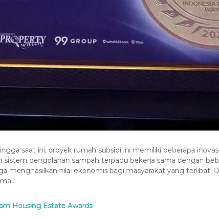
gga saat ini, proyek rumah subsidi ini memiliki beberapa inov
 sistem pengolahan sampah terpadu bekerja sama dengan beb
a menghasilkan nilai ekonomis bagi masyarakat yang terlibat. Di 
mal.
lam Housing Estate Awards