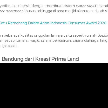
nyediakan air bersih dengan membuat sistem
water tank
tersend
ter treatment
khusus sehingga di area masjid akan tersedia air 
ah Satu Pemenang Dalam Acara Indonesia Consumer Award 2020
 beberapa kualitas unggulan lainnya yaitu seperti rumah
doubl
uah setiap rumah, masjid, sarana pendidikan, sarana olahraga,
n jenazah).
 Bandung dari Kreasi Prima Land