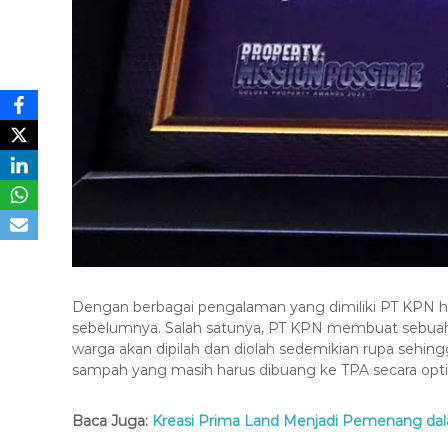
Dengan berbagai pengalaman yang dimiliki PT KPN hin
sebelumnya. Salah satunya, PT KPN membuat sebuah
warga akan dipilah dan diolah sedemikian rupa sehingg
sampah yang masih harus dibuang ke TPA secara opti
Baca Juga:
Kreasi Prima Land Menjadi Pemenang da