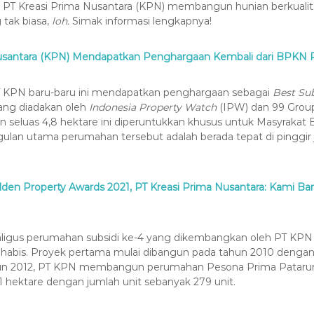
 PT Kreasi Prima Nusantara (KPN) membangun hunian berkualit
g tak biasa,
loh.
Simak informasi lengkapnya!
usantara (KPN) Mendapatkan Penghargaan Kembali dari BPKN 
 KPN baru-baru ini mendapatkan penghargaan sebagai
Best Su
ang diadakan oleh
Indonesia Property Watch
(IPW) dan 99 Group 
 seluas 4,8 hektare ini diperuntukkan khusus untuk Masyrakat 
ggulan utama perumahan tersebut adalah berada tepat di pinggir 
den Property Awards 2021, PT Kreasi Prima Nusantara: Kami 
ligus perumahan subsidi ke-4 yang dikembangkan oleh PT KPN 
 habis. Proyek pertama mulai dibangun pada tahun 2010 dengan
tahun 2012, PT KPN membangun perumahan Pesona Prima Pataru
,1 hektare dengan jumlah unit sebanyak 279 unit.