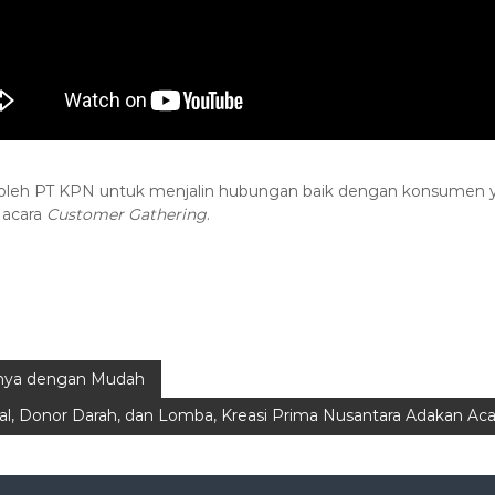
kan oleh PT KPN untuk menjalin hubungan baik dengan konsumen 
 acara
Customer Gathering
.
nnya dengan Mudah
l, Donor Darah, dan Lomba, Kreasi Prima Nusantara Adakan Aca