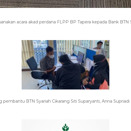
ksanakan acara akad perdana FLPP BP Tapera kepada Bank BTN 
 pembantu BTN Syariah Cikarang Siti Suparyanti,
Anna Supriadi