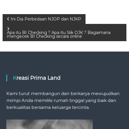
P
Ini Dia Perbedaan NJOP dan NJKP
o
Apa itu BI Checking ? Apa itu Slik OJK ? Bagaimana
mengecek BI Checking secara online
s
t
n
Kreasi Prima Land
a
Kami turut membangun dan berkarya mewujudkan
v
mimpi Anda memiliki rumah tinggal yang baik dan
berkualitas bersama keluarga tercinta.
i
g