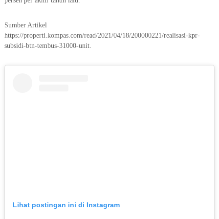
persen per akhir tahun lalu.
Sumber Artikel
https://properti.kompas.com/read/2021/04/18/200000221/realisasi-kpr-
subsidi-btn-tembus-31000-unit.
Lihat postingan ini di Instagram