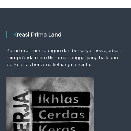
s
t
n
Kreasi Prima Land
a
Kami turut membangun dan berkarya mewujudkan
v
mimpi Anda memiliki rumah tinggal yang baik dan
berkualitas bersama keluarga tercinta.
i
g
a
t
i