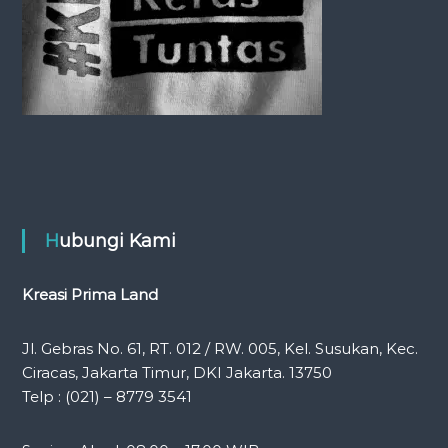
o
n
Hubungi Kami
Kreasi Prima Land
Jl. Gebras No. 61, RT. 012 / RW. 005, Kel. Susukan, Kec.
Ciracas, Jakarta Timur, DKI Jakarta. 13750
Telp : (021) – 8779 3541