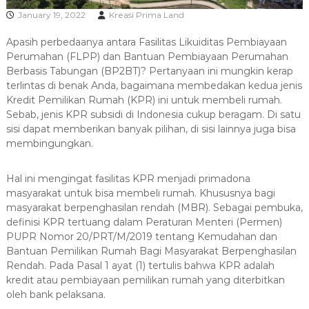
R
January 19, 2022
Kreasi Prima Land
A
Apasih perbedaanya antara Fasilitas Likuiditas Pembiayaan
Perumahan (FLPP) dan Bantuan Pembiayaan Perumahan
Berbasis Tabungan (BP2BT)? Pertanyaan ini mungkin kerap
terlintas di benak Anda, bagaimana membedakan kedua jenis
Kredit Pemilikan Rumah (KPR) ini untuk membeli rumah.
Sebab, jenis KPR subsidi di Indonesia cukup beragam. Di satu
sisi dapat memberikan banyak pilihan, di sisi lainnya juga bisa
membingungkan.
Hal ini mengingat fasilitas KPR menjadi primadona
masyarakat untuk bisa membeli rumah. Khususnya bagi
masyarakat berpenghasilan rendah (MBR). Sebagai pembuka,
definisi KPR tertuang dalam Peraturan Menteri (Permen)
PUPR Nomor 20/PRT/M/2019 tentang Kemudahan dan
Bantuan Pemilikan Rumah Bagi Masyarakat Berpenghasilan
Rendah. Pada Pasal 1 ayat (1) tertulis bahwa KPR adalah
kredit atau pembiayaan pemilikan rumah yang diterbitkan
oleh bank pelaksana.