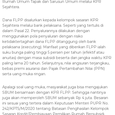
Rumah Umum Tapak dan Sarusun Umum melalui KPR
Sejahtera.
Dana FLPP disalurkan kepada kelompok sasaran KPR
Sejahtera melalui bank pelaksana. Seperti yang tertulis di
dalam Pasal 22. Penyalurannya dilakukan dengan
menggunakan pola penyaluran dengan risiko
ketidaktertagihan dana FLPP ditanggung oleh bank
pelaksana (executing). Manfaat yang diberikan FLPP ialah
suku bunga paling tinggi 5 persen per tahun (efektif atau
anuitas) dengan masa subsidi beserta dan jangka waktu KPR
paling lama 20 tahun. Selanjutnya, nilai angsuran terjangkau,
bebas premi asuransi dan Pajak Pertambahan Nilai (PPN)
serta uang muka ringan.
Apalagi soal uang muka, masyarakat juga bisa mengajukan
SBUM bersamaan dengan KPR FLPP. Sehingga nantinya
juga akan memperoleh SBUM sebanyak Rp 4 juta. Besaran
ini sesuai yang tertera dalam Keputusan Menteri PUPR No.
242/KPTS/M/2020 tentang Batasan Penghasilan Kelompok
Sasaran Kredit/Pembiayaan Pemilikan Rumah Bersubsidi.