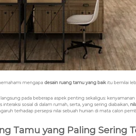
uk memahami mengapa
desain ruang tamu yang baik
itu bernilai l
langsung pada beberapa aspek penting sekaligus: kenyamanan
interaksi sosial di dalam rumah, serta, yang sering diabaikan,
nil
pengaruh terhadap persepsi nilai sebuah hunian di mata calon p
ng Tamu yang Paling Sering Te