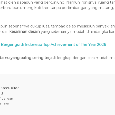
at oleh siapapun yang berkunjung. Namun ironisnya, ruang tam
terburu-buru, mengikuti tren tanpa pertimbangan yang matang,
ipun sebenarnya cukup luas, tampak gelap meskipun banyak la
r dari
kesalahan desain
yang sebenarnya mudah dihindari jika kam
Bergengsi di Indonesia Top Achievement of The Year 2026
tamu yang paling sering terjadi
, lengkap dengan cara mudah m
 Kamu Kira?
adi
n Ruangan
Cahaya