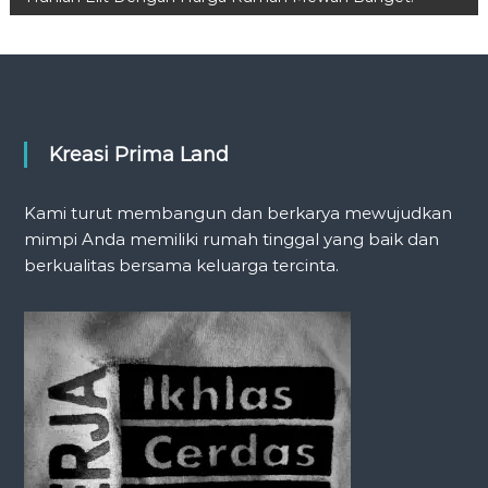
s
t
n
Kreasi Prima Land
a
v
Kami turut membangun dan berkarya mewujudkan
mimpi Anda memiliki rumah tinggal yang baik dan
i
berkualitas bersama keluarga tercinta.
g
a
t
i