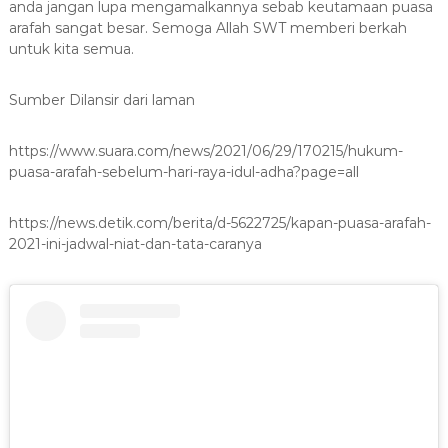
anda jangan lupa mengamalkannya sebab keutamaan puasa
arafah sangat besar. Semoga Allah SWT memberi berkah
untuk kita semua.
Sumber Dilansir dari laman
https://www.suara.com/news/2021/06/29/170215/hukum-
puasa-arafah-sebelum-hari-raya-idul-adha?page=all
https://news.detik.com/berita/d-5622725/kapan-puasa-arafah-
2021-ini-jadwal-niat-dan-tata-caranya