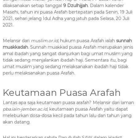
dilaksanakan setiap tanggal
9 Dzulhijjah
. Dalam kalender
Masehi, tahun ini puasa Arafah bertepatan pada Senin, 19 Juli
2021, sehari jelang Idul Adha yang jatuh pada Selasa, 20 Juli
2021.
Melansir dari
muslim.or.id
, hukum puasa Arafah ialah
sunnah
muakkadah
. Sunnah muakkad puasa Arafah merupakan jenis
amal ibadah yang sangat dianjurkan bagi umat muslim yang
tidak sedang menjalankan ibadah haji. Sementara itu, bagi
umat muslim yang sedang melaksanakan ibadah haji tidak
perlu melaksanakan puasa Arafah.
Keutamaan Puasa Arafah
Lantas apa saja keutamaan puasa arafah? Melansir dari laman
pba.iain-jember.ac.id
, keutamaan puasa Arafah yaitu dapat
meleburkan dosa-dosa kecil pada tahun lalu dan tahun yang
akan datang.
Hal ini berdasarkan sabda Rasullullah SAW dalam Hadist