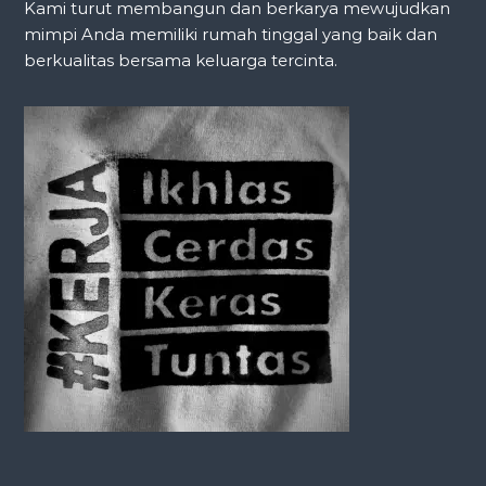
Kami turut membangun dan berkarya mewujudkan
mimpi Anda memiliki rumah tinggal yang baik dan
i
berkualitas bersama keluarga tercinta.
g
a
t
i
o
n