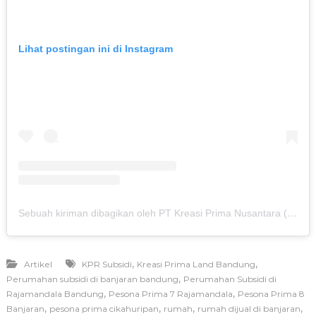
Lihat postingan ini di Instagram
Sebuah kiriman dibagikan oleh PT Kreasi Prima Nusantara (@kreasiland.corp)
,
,
Artikel
KPR Subsidi
Kreasi Prima Land Bandung
,
Perumahan subsidi di banjaran bandung
Perumahan Subsidi di
,
,
Rajamandala Bandung
Pesona Prima 7 Rajamandala
Pesona Prima 8
,
,
,
,
Banjaran
pesona prima cikahuripan
rumah
rumah dijual di banjaran