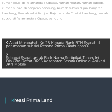
,
,
,
rumah dijual di Rajamandala Cipatat
rumah murah
rumah subsidi
,
rumah subsidi di banjaran bandung
Rumah subsidi di jual banjaran
,
,
bandung
Rumah subsidi di jual Rajamandala Cipatat bandung
rumah
subsidi di Rajamandala Cipatat bandung
P
Akad Murabahah Ke-28 Kepada Bank BTN Syariah di
perumahan subsidi Pesona Prima Cikahuripan 6
o
Sebagai Syarat untuk Balik Nama Sertipikat Tanah, Ini
Dia Cara Daftar BPJS Kesehatan Secara Online di Aplikasi
s
JKN Mobile
t
n
a
Kreasi Prima Land
v