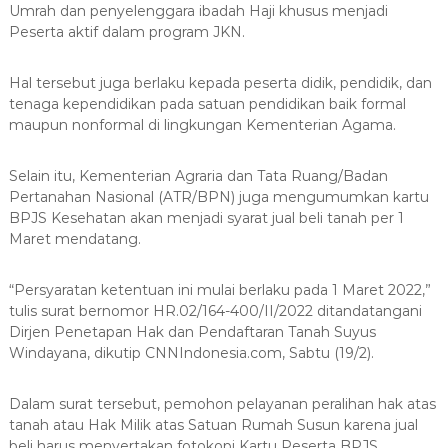
Umrah dan penyelenggara ibadah Haji khusus menjadi
Peserta aktif dalam program JKN.
Hal tersebut juga berlaku kepada peserta didik, pendidik, dan
tenaga kependidikan pada satuan pendidikan baik formal
maupun nonformal di lingkungan Kementerian Agama.
Selain itu, Kementerian Agraria dan Tata Ruang/Badan
Pertanahan Nasional (ATR/BPN) juga mengumumkan kartu
BPJS Kesehatan akan menjadi syarat jual beli tanah per 1
Maret mendatang.
“Persyaratan ketentuan ini mulai berlaku pada 1 Maret 2022,”
tulis surat bernomor HR.02/164-400/II/2022 ditandatangani
Dirjen Penetapan Hak dan Pendaftaran Tanah Suyus
Windayana, dikutip CNNIndonesia.com, Sabtu (19/2).
Dalam surat tersebut, pemohon pelayanan peralihan hak atas
tanah atau Hak Milik atas Satuan Rumah Susun karena jual
beli harus menyertakan fotokopi Kartu Peserta BPJS