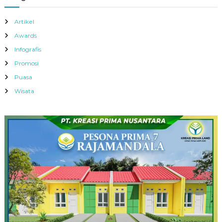
Artikel
Awards
Infografis
Promosi
Puasa
Wisata