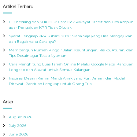
r
c
r
Artikel Terbaru
h
c
h
BI Checking dan SLIK OJK: Cara Cek Riwayat Kredit dan Tips Ampuh
f
agar Pengajuan KPR Tidak Ditolak
o
Syarat Lengkap KPR Subsidi 2026: Siapa Saja yang Bisa Mengajukan
r
dan Bagaimana Caranya?
:
Membangun Rumah Pinggir Jalan: Keuntungan, Risiko, Aturan, dan
Tips Desain agar Tetap Nyaman
Cara Menghitung Luas Tanah Online Melalui Google Maps: Panduan
Lengkap dan Akurat untuk Semua Kalangan
Inspirasi Desain Kamar Mandi Anak yang Fun, Aman, dan Mudah
Dirawat: Panduan Lengkap untuk Orang Tua
Arsip
August 2026
July 2026
June 2026