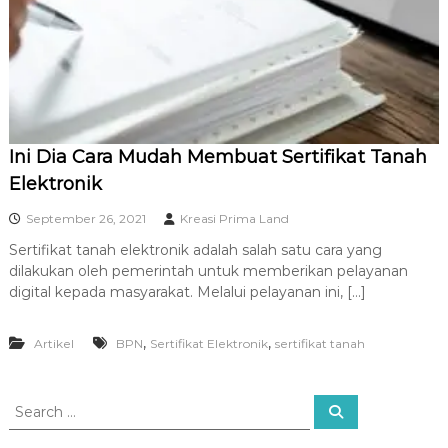
R
A
Ini Dia Cara Mudah Membuat Sertifikat Tanah
Elektronik
September 26, 2021
Kreasi Prima Land
Sertifikat tanah elektronik adalah salah satu cara yang
dilakukan oleh pemerintah untuk memberikan pelayanan
digital kepada masyarakat. Melalui pelayanan ini, […]
,
,
Artikel
BPN
Sertifikat Elektronik
sertifikat tanah
S
S
e
e
a
a