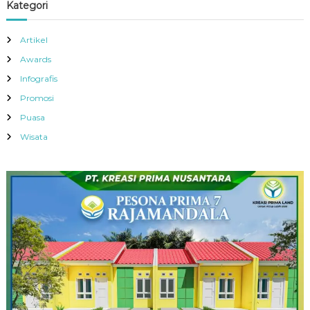
Kategori
Artikel
Awards
Infografis
Promosi
Puasa
Wisata