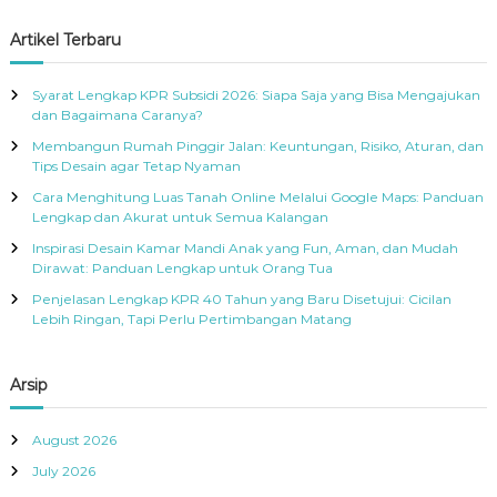
o
a
a
R
r
r
c
r
Artikel Terbaru
A
h
:
c
h
Syarat Lengkap KPR Subsidi 2026: Siapa Saja yang Bisa Mengajukan
f
dan Bagaimana Caranya?
o
Membangun Rumah Pinggir Jalan: Keuntungan, Risiko, Aturan, dan
r
Tips Desain agar Tetap Nyaman
:
Cara Menghitung Luas Tanah Online Melalui Google Maps: Panduan
Lengkap dan Akurat untuk Semua Kalangan
Inspirasi Desain Kamar Mandi Anak yang Fun, Aman, dan Mudah
Dirawat: Panduan Lengkap untuk Orang Tua
Penjelasan Lengkap KPR 40 Tahun yang Baru Disetujui: Cicilan
Lebih Ringan, Tapi Perlu Pertimbangan Matang
Arsip
August 2026
July 2026