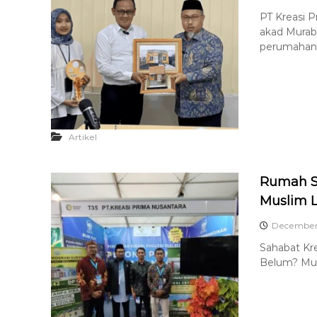
PT Kreasi P
akad Mura
perumahan 
Artikel
Rumah Su
Muslim L
December 
Sahabat Kr
Belum? Musl