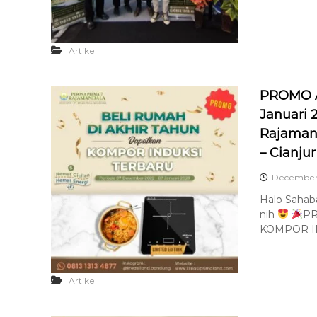
Artikel
PROMO A
Januari 
Rajamand
– Cianj
December 
Halo Sahaba
nih
PR
KOMPOR IN
Artikel