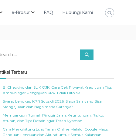
e-Brosur
FAQ
Hubungi Kami
S
e
a
r
c
rtikel Terbaru
h
BI Checking dan SLIK OJK: Cara Cek Riwayat Kredit dan Tips
Ampuh agar Pengajuan KPR Tidak Ditolak
Syarat Lengkap KPR Subsidi 2026: Siapa Saja yang Bisa
Mengajukan dan Bagaimana Caranya?
Membangun Rumah Pinggir Jalan: Keuntungan, Risiko,
Aturan, dan Tips Desain agar Tetap Nyaman
Cara Menghitung Luas Tanah Online Melalui Google Maps:
Panduan Lengkap dan Akurat untuk Semua Kalangan