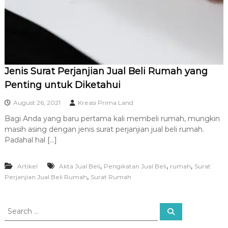
R
A
Jenis Surat Perjanjian Jual Beli Rumah yang
Penting untuk Diketahui
August 26, 2021
Kreasi Prima Land
Bagi Anda yang baru pertama kali membeli rumah, mungkin
masih asing dengan jenis surat perjanjian jual beli rumah.
Padahal hal […]
,
,
,
Artikel
Akta Jual Beli
Pengikatan Jual Beli
rumah
Surat
,
Perjanjian Jual Beli Rumah
Surat Rumah
S
S
e
e
a