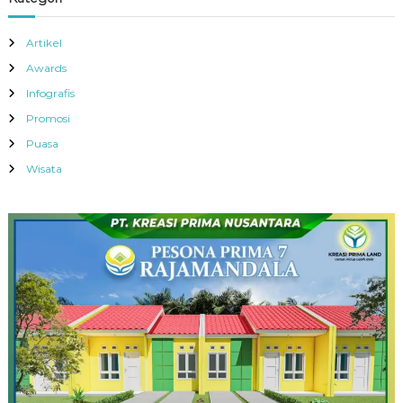
Artikel
Awards
Infografis
Promosi
Puasa
Wisata