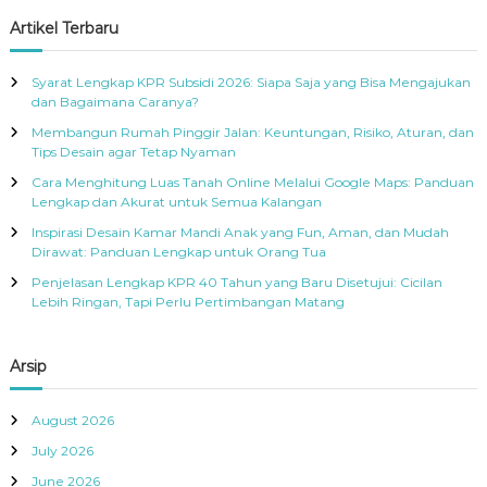
a
r
c
r
Artikel Terbaru
h
c
h
Syarat Lengkap KPR Subsidi 2026: Siapa Saja yang Bisa Mengajukan
f
dan Bagaimana Caranya?
o
Membangun Rumah Pinggir Jalan: Keuntungan, Risiko, Aturan, dan
r
Tips Desain agar Tetap Nyaman
:
Cara Menghitung Luas Tanah Online Melalui Google Maps: Panduan
Lengkap dan Akurat untuk Semua Kalangan
Inspirasi Desain Kamar Mandi Anak yang Fun, Aman, dan Mudah
Dirawat: Panduan Lengkap untuk Orang Tua
Penjelasan Lengkap KPR 40 Tahun yang Baru Disetujui: Cicilan
Lebih Ringan, Tapi Perlu Pertimbangan Matang
Arsip
August 2026
July 2026
June 2026