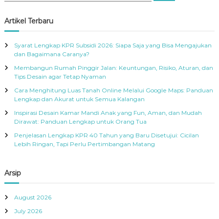
a
a
r
c
r
Artikel Terbaru
h
c
h
Syarat Lengkap KPR Subsidi 2026: Siapa Saja yang Bisa Mengajukan
f
dan Bagaimana Caranya?
o
Membangun Rumah Pinggir Jalan: Keuntungan, Risiko, Aturan, dan
r
Tips Desain agar Tetap Nyaman
:
Cara Menghitung Luas Tanah Online Melalui Google Maps: Panduan
Lengkap dan Akurat untuk Semua Kalangan
Inspirasi Desain Kamar Mandi Anak yang Fun, Aman, dan Mudah
Dirawat: Panduan Lengkap untuk Orang Tua
Penjelasan Lengkap KPR 40 Tahun yang Baru Disetujui: Cicilan
Lebih Ringan, Tapi Perlu Pertimbangan Matang
Arsip
August 2026
July 2026