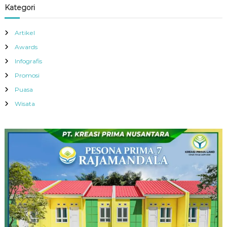
Kategori
Artikel
Awards
Infografis
Promosi
Puasa
Wisata