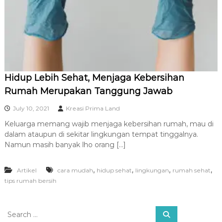
R
A
Hidup Lebih Sehat, Menjaga Kebersihan
Rumah Merupakan Tanggung Jawab
July 10, 2021
Kreasi Prima Land
Keluarga memang wajib menjaga kebersihan rumah, mau di
dalam ataupun di sekitar lingkungan tempat tinggalnya.
Namun masih banyak lho orang […]
,
,
,
,
Artikel
cara mudah
hidup sehat
lingkungan
rumah sehat
tips rumah bersih
S
S
e
e