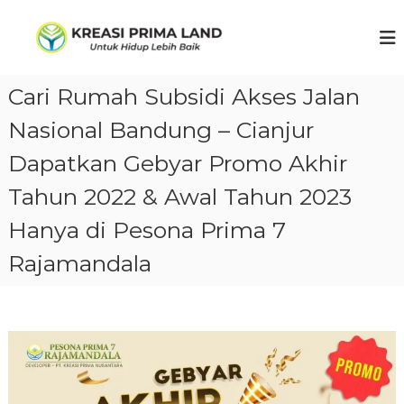
S
k
K
U
n
i
R
t
p
E
u
t
Cari Rumah Subsidi Akses Jalan
A
k
o
h
S
c
Nasional Bandung – Cianjur
i
I
o
d
P
u
Dapatkan Gebyar Promo Akhir
n
p
t
R
l
Tahun 2022 & Awal Tahun 2023
e
I
e
n
M
b
Hanya di Pesona Prima 7
t
i
A
h
Rajamandala
N
b
U
a
i
S
k
A
.
N
T
A