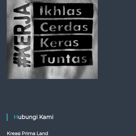
t
i
o
n
Hubungi Kami
Kreasi Prima Land