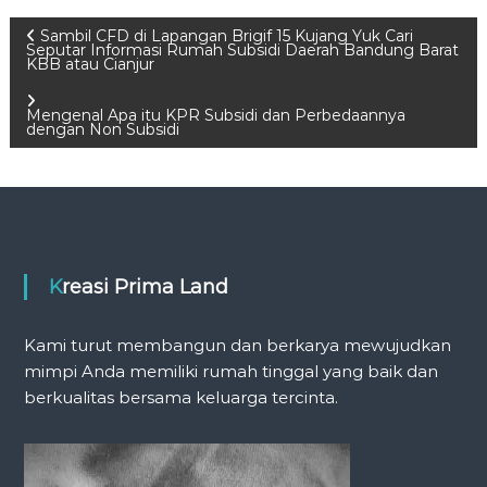
P
Sambil CFD di Lapangan Brigif 15 Kujang Yuk Cari
Seputar Informasi Rumah Subsidi Daerah Bandung Barat
KBB atau Cianjur
o
Mengenal Apa itu KPR Subsidi dan Perbedaannya
s
dengan Non Subsidi
t
n
a
Kreasi Prima Land
v
Kami turut membangun dan berkarya mewujudkan
mimpi Anda memiliki rumah tinggal yang baik dan
i
berkualitas bersama keluarga tercinta.
g
a