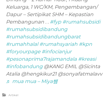
Keluarga, 1 WC/KM, Pengembangan/
Dapur – Sertipikat SHM – Kepastian
Pembangunan . .
#fyp
#rumahsubsidi
#rumahsubsidibandung
#rumahsubsidibandungbarat
#rumahhalal
#rumahsyariah
#kpn
#foryourpage
#infocianjur
#pesonaprima7rajamandala
#kreasi
#infobandung
@KANG EMIL @Sicinta
Atalia @hengkikur21 @sonyafatmalavv
♬ mua mua – Miya쌤
Artikel