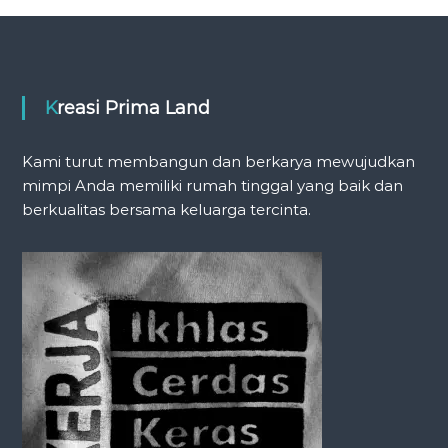
t
n
Kreasi Prima Land
a
v
Kami turut membangun dan berkarya mewujudkan
mimpi Anda memiliki rumah tinggal yang baik dan
i
berkualitas bersama keluarga tercinta.
g
a
t
i
o