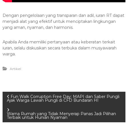
Dengan pengelolaan yang transparan dan adil, iuran RT dapat
menjadi alat yang efektif untuk menciptakan lingkungan
yang aman, nyaman, dan harmonis.
Apabila Anda memiliki pertanyaan atau keberatan terkait
iuran, selalu diskusikan secara terbuka dalam musyawarah
warga.
Artikel
P
Fun Walk Corruption Free Day: MAPI dan Saber Pungli
Ajak Warga Lawan Pungli di CFD Bundaran HI
o
Warna Rumah yang Tidak Menyerap Panas Jadi Pilihan
Terbaik untuk Hunian Nyaman
s