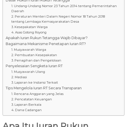
Dasar Hukum Iuran Rukun Tetangga
1. Undang-Undang Nomor 23 Tahun 2014 tentang Pemerintahan
Daerah
2. Peraturan Menteri Dalam Negeri Nomor 18 Tahun 2018
tentang Lembaga Kemasyarakatan Desa
3. Kesepakatan Warga
4. Asas Gotong Royong
Apakah Iuran Rukun Tetangga Wajib Dibayar?
Bagaimana Mekanisme Penetapan Iuran RT?
1. Musyawarah Warga
2. Pembuatan Kesepakatan
3. Penagihan dan Pengelolaan
Penyelesaian Sengketa Iuran RT
1. Musyawarah Ulang
2. Mediasi
3. Laporan ke Instansi Terkait
Tips Mengelola Iuran RT Secara Transparan
1. Rencana Anggaran yang Jelas
2. Pencatatan Keuangan
3. Laporan Berkala
4. Dana Cadangan
Apa Itu Iuran Rukun