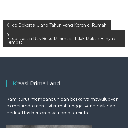
P
Ide Dekorasi Ulang Tahun yang Keren di Rumah
o
7 Ide Desain Rak Buku Minimalis, Tidak Makan Banyak
Tempat
s
t
n
Kreasi Prima Land
a
Kami turut membangun dan berkarya mewujudkan
v
mimpi Anda memiliki rumah tinggal yang baik dan
berkualitas bersama keluarga tercinta.
i