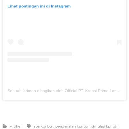
Lihat postingan ini di Instagram
Sebuah kiriman dibagikan oleh Official PT. Kreasi Prima Land (@kreasiland.bogor)
,
,
Artikel
apa kpr btn
persyaratan kpr btn
simulasi kpr btn