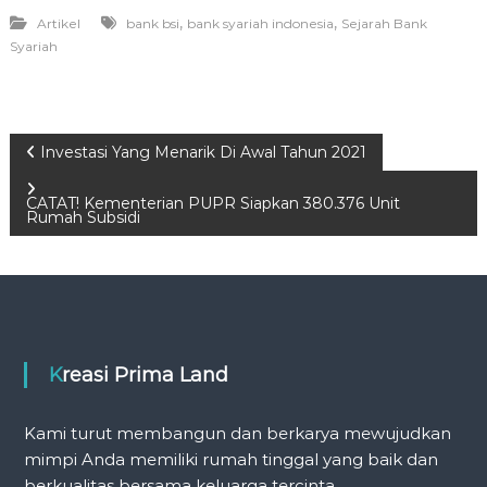
,
,
Artikel
bank bsi
bank syariah indonesia
Sejarah Bank
Syariah
P
Investasi Yang Menarik Di Awal Tahun 2021
o
CATAT! Kementerian PUPR Siapkan 380.376 Unit
Rumah Subsidi
s
t
n
Kreasi Prima Land
a
Kami turut membangun dan berkarya mewujudkan
v
mimpi Anda memiliki rumah tinggal yang baik dan
berkualitas bersama keluarga tercinta.