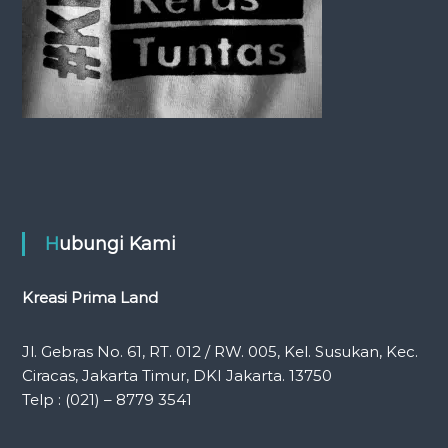
o
n
Hubungi Kami
Kreasi Prima Land
Jl. Gebras No. 61, RT. 012 / RW. 005, Kel. Susukan, Kec.
Ciracas, Jakarta Timur, DKI Jakarta. 13750
Telp : (021) – 8779 3541