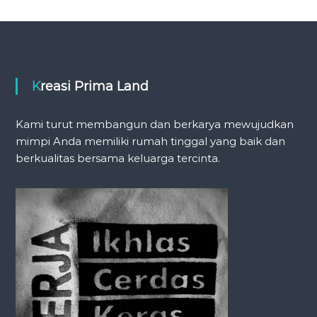
s
t
n
Kreasi Prima Land
a
Kami turut membangun dan berkarya mewujudkan
mimpi Anda memiliki rumah tinggal yang baik dan
v
berkualitas bersama keluarga tercinta.
i
g
a
t
i