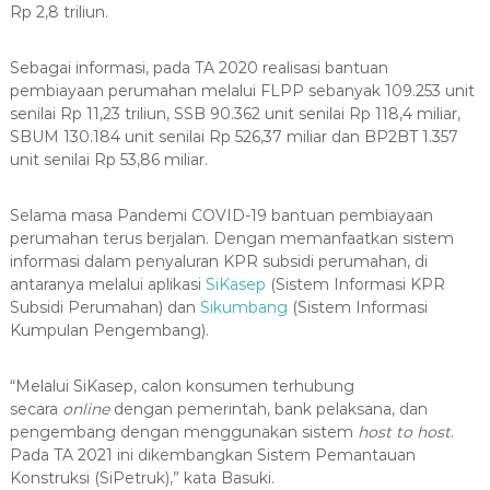
Rp 2,8 triliun.
Sebagai informasi, pada TA 2020 realisasi bantuan
pembiayaan perumahan melalui FLPP sebanyak 109.253 unit
senilai Rp 11,23 triliun, SSB 90.362 unit senilai Rp 118,4 miliar,
SBUM 130.184 unit senilai Rp 526,37 miliar dan BP2BT 1.357
unit senilai Rp 53,86 miliar.
Selama masa Pandemi COVID-19 bantuan pembiayaan
perumahan terus berjalan. Dengan memanfaatkan sistem
informasi dalam penyaluran KPR subsidi perumahan, di
antaranya melalui aplikasi
SiKasep
(Sistem Informasi KPR
Subsidi Perumahan) dan
Sikumbang
(Sistem Informasi
Kumpulan Pengembang).
“Melalui SiKasep, calon konsumen terhubung
secara
online
dengan pemerintah, bank pelaksana, dan
pengembang dengan menggunakan sistem
host to host
.
Pada TA 2021 ini dikembangkan Sistem Pemantauan
Konstruksi (SiPetruk),” kata Basuki.