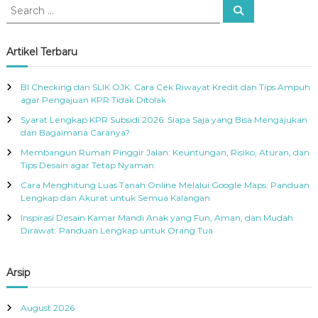
S
S
R
f
e
e
A
o
a
a
r
r
c
r
Artikel Terbaru
h
:
c
h
BI Checking dan SLIK OJK: Cara Cek Riwayat Kredit dan Tips Ampuh
f
agar Pengajuan KPR Tidak Ditolak
o
Syarat Lengkap KPR Subsidi 2026: Siapa Saja yang Bisa Mengajukan
r
dan Bagaimana Caranya?
:
Membangun Rumah Pinggir Jalan: Keuntungan, Risiko, Aturan, dan
Tips Desain agar Tetap Nyaman
Cara Menghitung Luas Tanah Online Melalui Google Maps: Panduan
Lengkap dan Akurat untuk Semua Kalangan
Inspirasi Desain Kamar Mandi Anak yang Fun, Aman, dan Mudah
Dirawat: Panduan Lengkap untuk Orang Tua
Arsip
August 2026