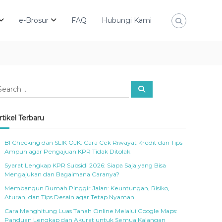
e-Brosur
FAQ
Hubungi Kami
S
e
a
r
c
rtikel Terbaru
h
BI Checking dan SLIK OJK: Cara Cek Riwayat Kredit dan Tips
Ampuh agar Pengajuan KPR Tidak Ditolak
Syarat Lengkap KPR Subsidi 2026: Siapa Saja yang Bisa
Mengajukan dan Bagaimana Caranya?
Membangun Rumah Pinggir Jalan: Keuntungan, Risiko,
Aturan, dan Tips Desain agar Tetap Nyaman
Cara Menghitung Luas Tanah Online Melalui Google Maps:
Panduan Lengkap dan Akurat untuk Semua Kalangan