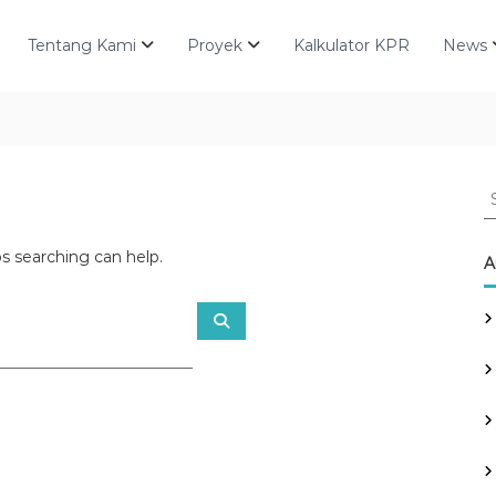
Tentang Kami
Proyek
Kalkulator KPR
News
S
e
a
ps searching can help.
r
A
c
h
S
f
e
a
o
r
r
c
h
: