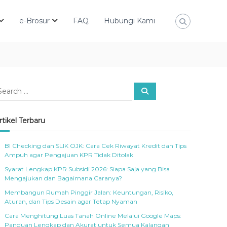
e-Brosur
FAQ
Hubungi Kami
S
e
a
r
c
rtikel Terbaru
h
BI Checking dan SLIK OJK: Cara Cek Riwayat Kredit dan Tips
Ampuh agar Pengajuan KPR Tidak Ditolak
Syarat Lengkap KPR Subsidi 2026: Siapa Saja yang Bisa
Mengajukan dan Bagaimana Caranya?
Membangun Rumah Pinggir Jalan: Keuntungan, Risiko,
Aturan, dan Tips Desain agar Tetap Nyaman
Cara Menghitung Luas Tanah Online Melalui Google Maps:
Panduan Lengkap dan Akurat untuk Semua Kalangan