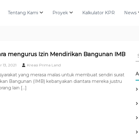
Tentang Kami
Proyek
Kalkulator KPR
News
S
ara mengurus Izin Mendirikan Bangunan IMB
e
 13, 2021
Kreasi Prima Land
a
r
A
yarakat yang merasa malas untuk membuat sendiri surat
c
rikan Bangunan (IMB) kebanyakan diantara mereka justru
h
ang lain […]
f
o
r
: