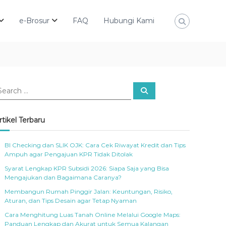
e-Brosur
FAQ
Hubungi Kami
S
e
a
r
c
rtikel Terbaru
h
BI Checking dan SLIK OJK: Cara Cek Riwayat Kredit dan Tips
Ampuh agar Pengajuan KPR Tidak Ditolak
Syarat Lengkap KPR Subsidi 2026: Siapa Saja yang Bisa
Mengajukan dan Bagaimana Caranya?
Membangun Rumah Pinggir Jalan: Keuntungan, Risiko,
Aturan, dan Tips Desain agar Tetap Nyaman
Cara Menghitung Luas Tanah Online Melalui Google Maps:
Panduan Lengkap dan Akurat untuk Semua Kalangan