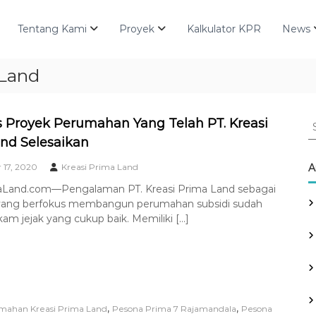
Tentang Kami
Proyek
Kalkulator KPR
News
 Land
S
is Proyek Perumahan Yang Telah PT. Kreasi
e
nd Selesaikan
a
r
17, 2020
Kreasi Prima Land
A
c
aLand.com—Pengalaman PT. Kreasi Prima Land sebagai
h
yang berfokus membangun perumahan subsidi sudah
f
kam jejak yang cukup baik. Memiliki […]
o
r
:
,
,
mahan Kreasi Prima Land
Pesona Prima 7 Rajamandala
Pesona