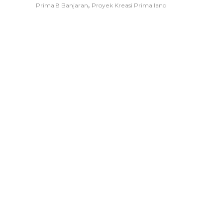
,
Prima 8 Banjaran
Proyek Kreasi Prima land
A