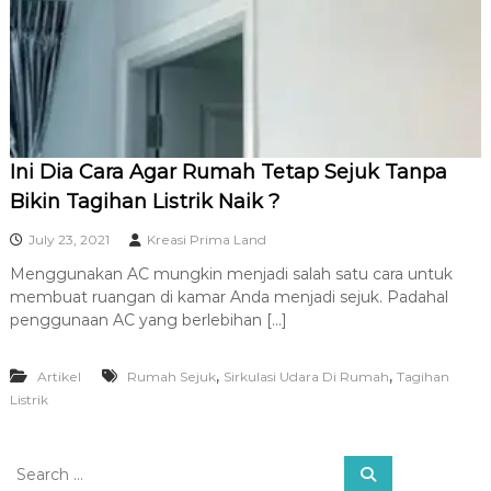
R
A
Ini Dia Cara Agar Rumah Tetap Sejuk Tanpa
Bikin Tagihan Listrik Naik ?
July 23, 2021
Kreasi Prima Land
Menggunakan AC mungkin menjadi salah satu cara untuk
membuat ruangan di kamar Anda menjadi sejuk. Padahal
penggunaan AC yang berlebihan […]
,
,
Artikel
Rumah Sejuk
Sirkulasi Udara Di Rumah
Tagihan
Listrik
S
S
e
e