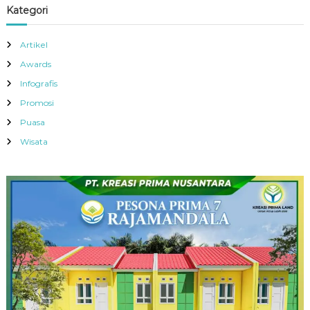
Kategori
Artikel
Awards
Infografis
Promosi
Puasa
Wisata