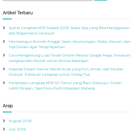
a
a
r
c
r
Artikel Terbaru
h
c
h
Syarat Lengkap KPR Subsidi 2026: Siapa Saja yang Bisa Mengajukan
f
dan Bagaimana Caranya?
o
Membangun Rumah Pinggir Jalan: Keuntungan, Risiko, Aturan, dan
r
Tips Desain agar Tetap Nyaman
:
Cara Menghitung Luas Tanah Online Melalui Google Maps: Panduan
Lengkap dan Akurat untuk Semua Kalangan
Inspirasi Desain Kamar Mandi Anak yang Fun, Aman, dan Mudah
Dirawat: Panduan Lengkap untuk Orang Tua
Penjelasan Lengkap KPR 40 Tahun yang Baru Disetujui: Cicilan
Lebih Ringan, Tapi Perlu Pertimbangan Matang
Arsip
August 2026
July 2026