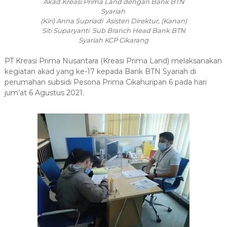
Akad Kreasi Prima Land dengan Bank BTN
Syariah
(Kiri) Anna Supriadi Asisten Direktur, (Kanan)
Siti Suparyanti
Sub Branch Head Bank BTN
Syariah KCP Cikarang
PT Kreasi Prima Nusantara (Kreasi Prima Land) melaksanakan
kegiatan akad yang ke-17 kepada Bank BTN Syariah di
perumahan subsidi Pesona Prima Cikahuripan 6 pada hari
jum’at 6 Agustus 2021.