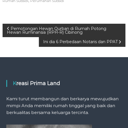
,
Rumah Subsidi
Perumahan Subsidi
P
Pemotongan Hewan Qurban di Rumah Potong
Hewan Ruminansia (RPH-R) Cibinong
o
Ini dia 6 Perbedaan Notaris dan PPAT
s
t
n
Kreasi Prima Land
a
Kami turut membangun dan berkarya mewujudkan
v
mimpi Anda memiliki rumah tinggal yang baik dan
berkualitas bersama keluarga tercinta.
i