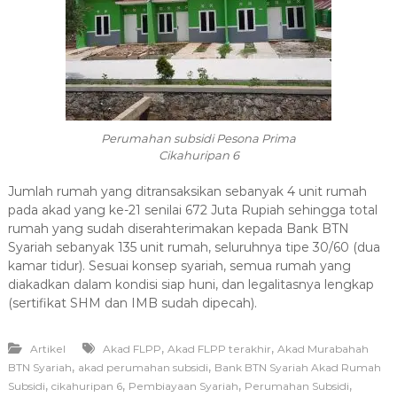
Perumahan subsidi Pesona Prima
Cikahuripan 6
Jumlah rumah yang ditransaksikan sebanyak 4 unit rumah
pada akad yang ke-21 senilai 672 Juta Rupiah sehingga total
rumah yang sudah diserahterimakan kepada Bank BTN
Syariah sebanyak 135 unit rumah, seluruhnya tipe 30/60 (dua
kamar tidur). Sesuai konsep syariah, semua rumah yang
diakadkan dalam kondisi siap huni, dan legalitasnya lengkap
(sertifikat SHM dan IMB sudah dipecah)
.
,
,
Artikel
Akad FLPP
Akad FLPP terakhir
Akad Murabahah
,
,
BTN Syariah
akad perumahan subsidi
Bank BTN Syariah Akad Rumah
,
,
,
,
Subsidi
cikahuripan 6
Pembiayaan Syariah
Perumahan Subsidi