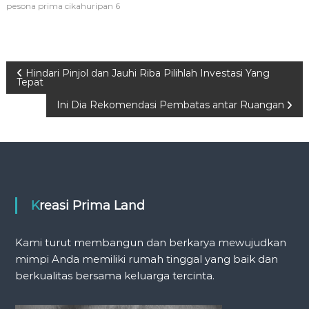
pesona prima cikahuripan 6
P
Hindari Pinjol dan Jauhi Riba Pilihlah Investasi Yang
Tepat
o
Ini Dia Rekomendasi Pembatas antar Ruangan
s
t
n
Kreasi Prima Land
a
Kami turut membangun dan berkarya mewujudkan
v
mimpi Anda memiliki rumah tinggal yang baik dan
berkualitas bersama keluarga tercinta.
i