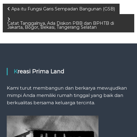
P
Apa itu Fungsi Garis Sempadan Bangunan (GSB)
o
Catat Tanggalnya, Ada Diskon PBB dan BPHTB di
Jakarta, Bogor, Bekasi, Tangerang Selatan
s
t
n
Kreasi Prima Land
a
Kami turut membangun dan berkarya mewujudkan
v
mimpi Anda memiliki rumah tinggal yang baik dan
berkualitas bersama keluarga tercinta.
i
g
a