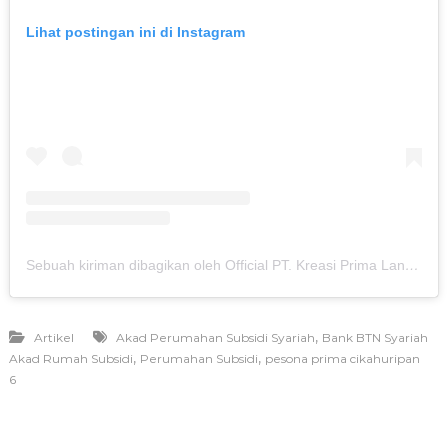
Lihat postingan ini di Instagram
Sebuah kiriman dibagikan oleh Official PT. Kreasi Prima Land (@kreasiland.bogor)
,
Artikel
Akad Perumahan Subsidi Syariah
Bank BTN Syariah
,
,
Akad Rumah Subsidi
Perumahan Subsidi
pesona prima cikahuripan
6