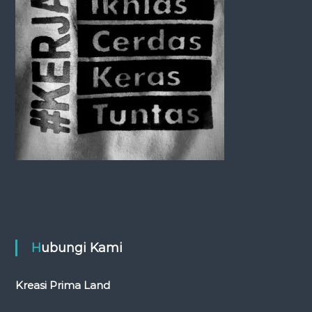
t
i
o
n
Hubungi Kami
Kreasi Prima Land