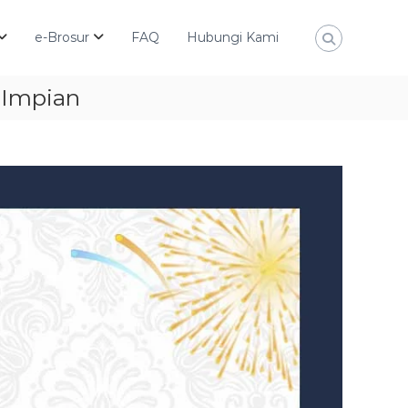
e-Brosur
FAQ
Hubungi Kami
 Impian