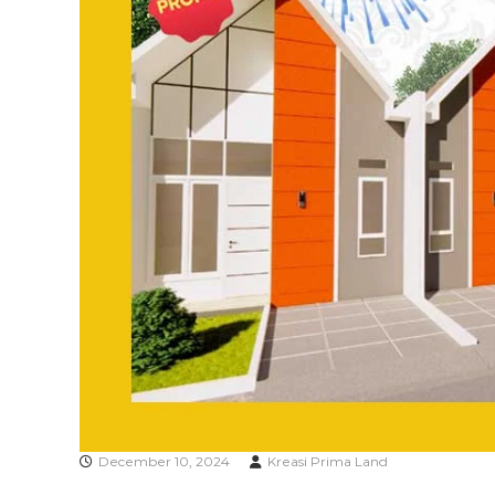
A
December 10, 2024
Kreasi Prima Land