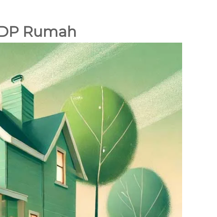
 DP Rumah