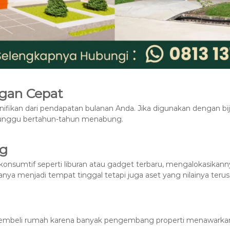
gan Cepat
ikan dari pendapatan bulanan Anda. Jika digunakan dengan bijak
nggu bertahun-tahun menabung.
ng
nsumtif seperti liburan atau gadget terbaru, mengalokasikann
ya menjadi tempat tinggal tetapi juga aset yang nilainya teru
 membeli rumah karena banyak pengembang properti menawarkan 