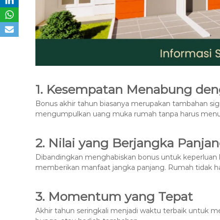
1. Kesempatan Menabung den
Bonus akhir tahun biasanya merupakan tambahan signif
mengumpulkan uang muka rumah tanpa harus menu
2. Nilai yang Berjangka Panja
Dibandingkan menghabiskan bonus untuk keperluan ko
memberikan manfaat jangka panjang. Rumah tidak han
3. Momentum yang Tepat
Akhir tahun seringkali menjadi waktu terbaik untuk