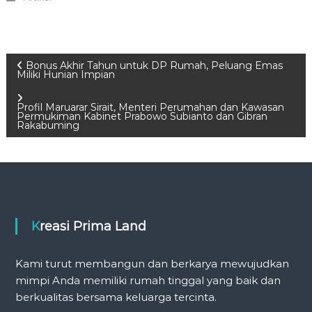
P
Bonus Akhir Tahun untuk DP Rumah, Peluang Emas
Miliki Hunian Impian
o
Profil Maruarar Sirait, Menteri Perumahan dan Kawasan
Permukiman Kabinet Prabowo Subianto dan Gibran
s
Rakabuming
t
n
a
Kreasi Prima Land
v
Kami turut membangun dan berkarya mewujudkan
mimpi Anda memiliki rumah tinggal yang baik dan
i
berkualitas bersama keluarga tercinta.