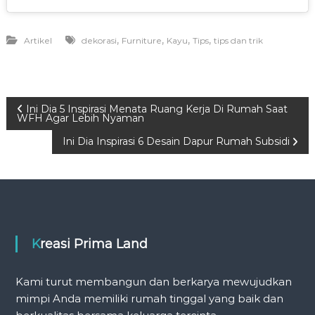
,
,
,
,
Artikel
dekorasi
Furniture
Kayu
Tips
tips dan trik
P
Ini Dia 5 Inspirasi Menata Ruang Kerja Di Rumah Saat
WFH Agar Lebih Nyaman
o
Ini Dia Inspirasi 6 Desain Dapur Rumah Subsidi
s
t
n
Kreasi Prima Land
a
Kami turut membangun dan berkarya mewujudkan
v
mimpi Anda memiliki rumah tinggal yang baik dan