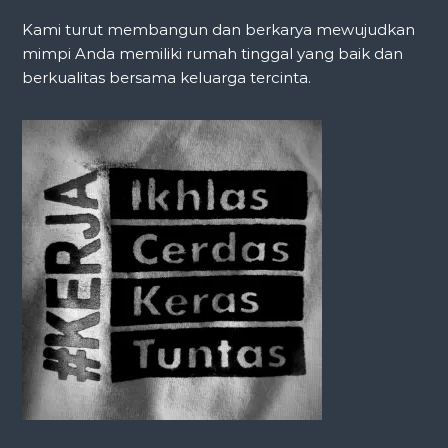
a
Kami turut membangun dan berkarya mewujudkan
v
mimpi Anda memiliki rumah tinggal yang baik dan
berkualitas bersama keluarga tercinta.
i
g
a
t
i
o
n