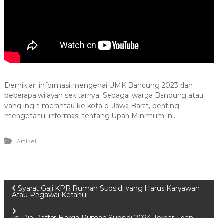
Demikian informasi mengenai UMK Bandung 2023 dan
beberapa wilayah sekitarnya. Sebagai warga Bandung atau
yang ingin merantau ke kota di Jawa Barat, penting
mengetahui informasi tentang Upah Minimum ini.
Artikel
P
Syarat Gaji KPR Rumah Subsidi yang Harus Karyawan
Atau Pegawai Ketahui
o
Ini Dia Daftar Harga Rumah Subsidi 2024 Terbaru dan