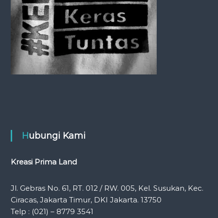
o
n
Hubungi Kami
Kreasi Prima Land
Jl. Gebras No. 61, RT. 012 / RW. 005, Kel. Susukan, Kec.
Ciracas, Jakarta Timur, DKI Jakarta. 13750
Telp : (021) – 8779 3541