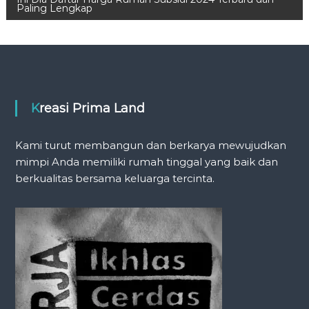
Paling Lengkap
s
t
n
Kreasi Prima Land
a
v
Kami turut membangun dan berkarya mewujudkan
mimpi Anda memiliki rumah tinggal yang baik dan
i
berkualitas bersama keluarga tercinta.
g
a
t
i