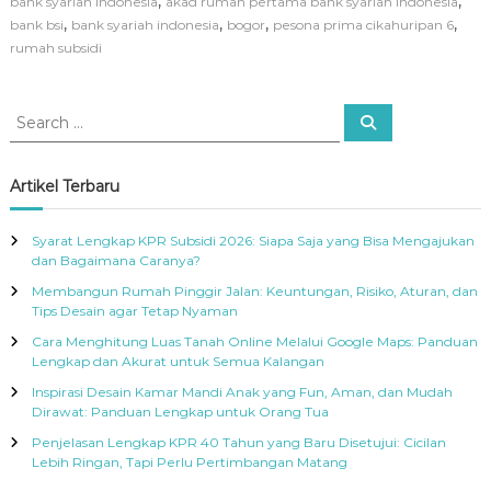
,
,
bank syariah indonesia
akad rumah pertama bank syariah indonesia
,
,
,
,
bank bsi
bank syariah indonesia
bogor
pesona prima cikahuripan 6
rumah subsidi
S
S
e
e
a
a
r
c
r
Artikel Terbaru
h
c
h
Syarat Lengkap KPR Subsidi 2026: Siapa Saja yang Bisa Mengajukan
f
dan Bagaimana Caranya?
o
Membangun Rumah Pinggir Jalan: Keuntungan, Risiko, Aturan, dan
r
Tips Desain agar Tetap Nyaman
:
Cara Menghitung Luas Tanah Online Melalui Google Maps: Panduan
Lengkap dan Akurat untuk Semua Kalangan
Inspirasi Desain Kamar Mandi Anak yang Fun, Aman, dan Mudah
Dirawat: Panduan Lengkap untuk Orang Tua
Penjelasan Lengkap KPR 40 Tahun yang Baru Disetujui: Cicilan
Lebih Ringan, Tapi Perlu Pertimbangan Matang