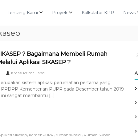
Tentang Kami
Proyek
Kalkulator KPR
News
ikasep
S
 SIKASEP ? Bagaimana Membeli Rumah
e
Melalui Aplikasi SIKASEP ?
a
r
1
Kreasi Prima Land
A
c
rupakan sistem aplikasi perumahan pertama yang
h
an PPDPP Kementerian PUPR pada Desember tahun 2019
f
asi ini sangat membantu […]
o
r
:
,
,
,
plikasi Sikasep
kemenPUPR
rumah subsidi
Rumah Subsidi