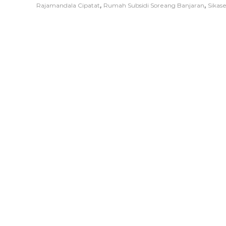
,
,
Rajamandala Cipatat
Rumah Subsidi Soreang Banjaran
Sikas
A