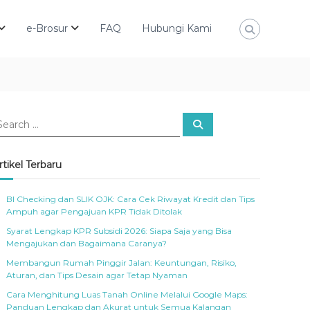
e-Brosur
FAQ
Hubungi Kami
S
e
a
r
c
rtikel Terbaru
h
BI Checking dan SLIK OJK: Cara Cek Riwayat Kredit dan Tips
Ampuh agar Pengajuan KPR Tidak Ditolak
Syarat Lengkap KPR Subsidi 2026: Siapa Saja yang Bisa
Mengajukan dan Bagaimana Caranya?
Membangun Rumah Pinggir Jalan: Keuntungan, Risiko,
Aturan, dan Tips Desain agar Tetap Nyaman
Cara Menghitung Luas Tanah Online Melalui Google Maps:
Panduan Lengkap dan Akurat untuk Semua Kalangan