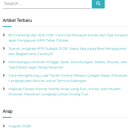
S
S
e
e
a
a
r
c
r
Artikel Terbaru
h
c
h
BI Checking dan SLIK OJK: Cara Cek Riwayat Kredit dan Tips Ampuh
f
agar Pengajuan KPR Tidak Ditolak
o
Syarat Lengkap KPR Subsidi 2026: Siapa Saja yang Bisa Mengajukan
r
dan Bagaimana Caranya?
:
Membangun Rumah Pinggir Jalan: Keuntungan, Risiko, Aturan, dan
Tips Desain agar Tetap Nyaman
Cara Menghitung Luas Tanah Online Melalui Google Maps: Panduan
Lengkap dan Akurat untuk Semua Kalangan
Inspirasi Desain Kamar Mandi Anak yang Fun, Aman, dan Mudah
Dirawat: Panduan Lengkap untuk Orang Tua
Arsip
August 2026