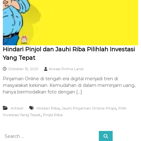
R
A
Hindari Pinjol dan Jauhi Riba Pilihlah Investasi
Yang Tepat
October 15, 2021
Kreasi Prima Land
Pinjaman Online di tengah era digital menjadi tren di
masyarakat kekinian. Kemudahan di dalam meminjam uang,
hanya bermodalkan foto dengan […]
,
,
Artikel
Hindari Riba
Jauhi Pinjaman Online Pinjol
Pilih
,
Investasi Yang Tepat
Pinjol Riba
S
S
e
e