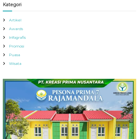
Kategori
Artikel
Awards
Infografis
Promosi
Puasa
Wisata