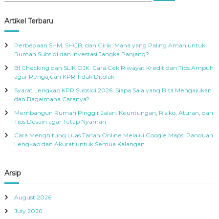
a
a
r
c
r
Artikel Terbaru
h
c
h
Perbedaan SHM, SHGB, dan Girik: Mana yang Paling Aman untuk
f
Rumah Subsidi dan Investasi Jangka Panjang?
o
BI Checking dan SLIK OJK: Cara Cek Riwayat Kredit dan Tips Ampuh
r
agar Pengajuan KPR Tidak Ditolak
:
Syarat Lengkap KPR Subsidi 2026: Siapa Saja yang Bisa Mengajukan
dan Bagaimana Caranya?
Membangun Rumah Pinggir Jalan: Keuntungan, Risiko, Aturan, dan
Tips Desain agar Tetap Nyaman
Cara Menghitung Luas Tanah Online Melalui Google Maps: Panduan
Lengkap dan Akurat untuk Semua Kalangan
Arsip
August 2026
July 2026