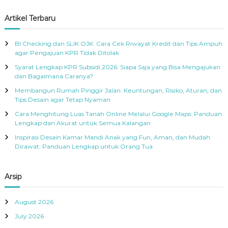
o
a
a
R
r
r
c
r
Artikel Terbaru
A
h
:
c
h
BI Checking dan SLIK OJK: Cara Cek Riwayat Kredit dan Tips Ampuh
f
agar Pengajuan KPR Tidak Ditolak
o
Syarat Lengkap KPR Subsidi 2026: Siapa Saja yang Bisa Mengajukan
r
dan Bagaimana Caranya?
:
Membangun Rumah Pinggir Jalan: Keuntungan, Risiko, Aturan, dan
Tips Desain agar Tetap Nyaman
Cara Menghitung Luas Tanah Online Melalui Google Maps: Panduan
Lengkap dan Akurat untuk Semua Kalangan
Inspirasi Desain Kamar Mandi Anak yang Fun, Aman, dan Mudah
Dirawat: Panduan Lengkap untuk Orang Tua
Arsip
August 2026
July 2026