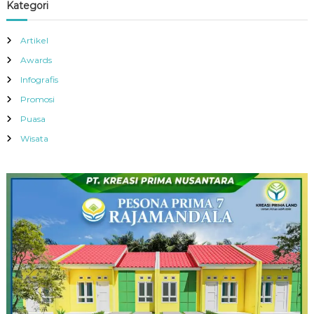
Kategori
Artikel
Awards
Infografis
Promosi
Puasa
Wisata