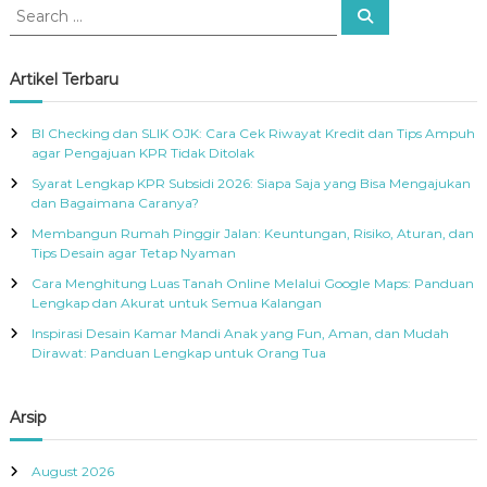
S
S
R
f
e
e
A
o
a
a
r
r
c
r
Artikel Terbaru
h
:
c
h
BI Checking dan SLIK OJK: Cara Cek Riwayat Kredit dan Tips Ampuh
f
agar Pengajuan KPR Tidak Ditolak
o
Syarat Lengkap KPR Subsidi 2026: Siapa Saja yang Bisa Mengajukan
r
dan Bagaimana Caranya?
:
Membangun Rumah Pinggir Jalan: Keuntungan, Risiko, Aturan, dan
Tips Desain agar Tetap Nyaman
Cara Menghitung Luas Tanah Online Melalui Google Maps: Panduan
Lengkap dan Akurat untuk Semua Kalangan
Inspirasi Desain Kamar Mandi Anak yang Fun, Aman, dan Mudah
Dirawat: Panduan Lengkap untuk Orang Tua
Arsip
August 2026