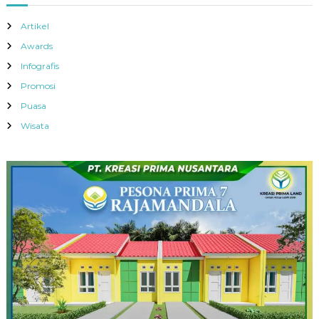
Artikel
Awards
Infografis
Promosi
Puasa
Wisata