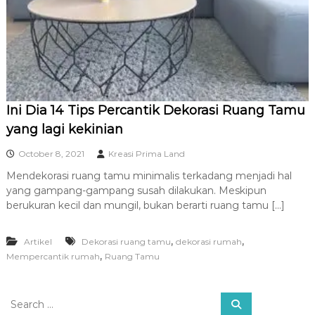
R
A
Ini Dia 14 Tips Percantik Dekorasi Ruang Tamu
yang lagi kekinian
October 8, 2021
Kreasi Prima Land
Mendekorasi ruang tamu minimalis terkadang menjadi hal
yang gampang-gampang susah dilakukan. Meskipun
berukuran kecil dan mungil, bukan berarti ruang tamu […]
,
,
Artikel
Dekorasi ruang tamu
dekorasi rumah
,
Mempercantik rumah
Ruang Tamu
S
S
e
e