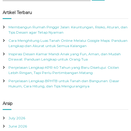
a
a
r
c
r
Artikel Terbaru
h
c
h
Membangun Rumah Pinggir Jalan: Keuntungan, Risiko, Aturan, dan
f
Tips Desain agar Tetap Nyaman
o
Cara Menghitung Luas Tanah Online Melalui Google Maps: Panduan
r
Lengkap dan Akurat untuk Semua Kalangan
:
Inspirasi Desain Kamar Mandi Anak yang Fun, Aman, dan Mudah
Dirawat: Panduan Lengkap untuk Orang Tua
Penjelasan Lengkap KPR 40 Tahun yang Baru Disetujui: Cicilan
Lebih Ringan, Tapi Perlu Pertimbangan Matang
Penjelasan Lengkap BPHTB untuk Tanah dan Bangunan: Dasar
Hukum, Cara Hitung, dan Tips Menguranginya
Arsip
July 2026
June 2026