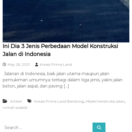
R
A
Ini Dia 3 Jenis Perbedaan Model Konstruksi
Jalan di Indonesia
May 26, 2021
Kreasi Prima Land
Jalanan di Indonesia, baik jalan utama maupun jalan
pemukiman umumnya terbagi dalam tiga jenis, yakni jalan
beton, jalan aspal, dan paving […]
,
,
Artikel
Kreasi Prima Land Bandung
Model konstruksi jalan
rumah subsidi
S
S
e
e