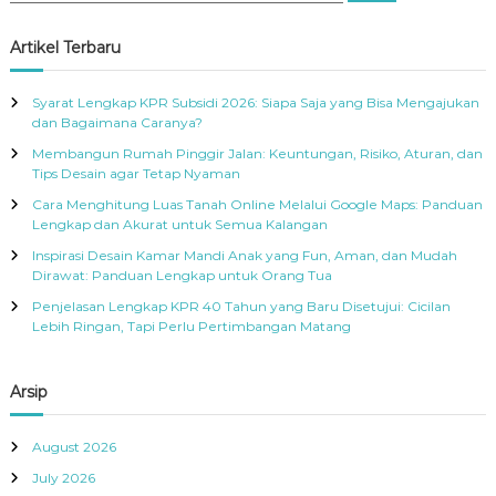
a
a
r
c
r
Artikel Terbaru
h
c
h
Syarat Lengkap KPR Subsidi 2026: Siapa Saja yang Bisa Mengajukan
f
dan Bagaimana Caranya?
o
Membangun Rumah Pinggir Jalan: Keuntungan, Risiko, Aturan, dan
r
Tips Desain agar Tetap Nyaman
:
Cara Menghitung Luas Tanah Online Melalui Google Maps: Panduan
Lengkap dan Akurat untuk Semua Kalangan
Inspirasi Desain Kamar Mandi Anak yang Fun, Aman, dan Mudah
Dirawat: Panduan Lengkap untuk Orang Tua
Penjelasan Lengkap KPR 40 Tahun yang Baru Disetujui: Cicilan
Lebih Ringan, Tapi Perlu Pertimbangan Matang
Arsip
August 2026
July 2026