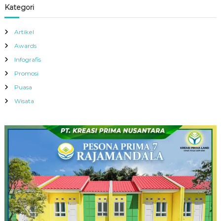
Kategori
Artikel
Awards
Infografis
Promosi
Puasa
Wisata