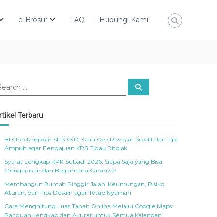
e-Brosur
FAQ
Hubungi Kami
S
e
a
r
c
rtikel Terbaru
h
BI Checking dan SLIK OJK: Cara Cek Riwayat Kredit dan Tips
Ampuh agar Pengajuan KPR Tidak Ditolak
Syarat Lengkap KPR Subsidi 2026: Siapa Saja yang Bisa
Mengajukan dan Bagaimana Caranya?
Membangun Rumah Pinggir Jalan: Keuntungan, Risiko,
Aturan, dan Tips Desain agar Tetap Nyaman
Cara Menghitung Luas Tanah Online Melalui Google Maps:
Panduan Lengkap dan Akurat untuk Semua Kalangan