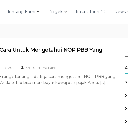
Tentang Kami
Proyek
Kalkulator KPR
News
S
3 Cara Untuk Mengetahui NOP PBB Yang
e
a
r
 27, 2021
Kreasi Prima Land
A
c
lang? tenang, ada tiga cara mengetahui NOP PBB yang
h
 Anda tetap bisa membayar kewajiban pajak Anda. […]
f
o
r
: