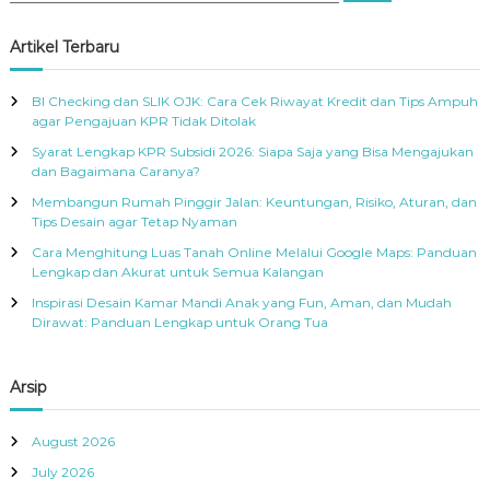
a
a
r
c
r
Artikel Terbaru
h
c
h
BI Checking dan SLIK OJK: Cara Cek Riwayat Kredit dan Tips Ampuh
f
agar Pengajuan KPR Tidak Ditolak
o
Syarat Lengkap KPR Subsidi 2026: Siapa Saja yang Bisa Mengajukan
r
dan Bagaimana Caranya?
:
Membangun Rumah Pinggir Jalan: Keuntungan, Risiko, Aturan, dan
Tips Desain agar Tetap Nyaman
Cara Menghitung Luas Tanah Online Melalui Google Maps: Panduan
Lengkap dan Akurat untuk Semua Kalangan
Inspirasi Desain Kamar Mandi Anak yang Fun, Aman, dan Mudah
Dirawat: Panduan Lengkap untuk Orang Tua
Arsip
August 2026
July 2026