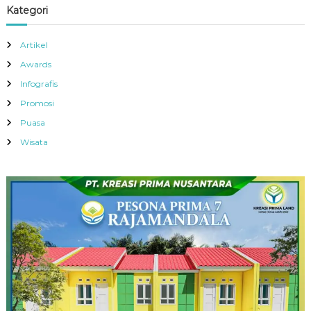
Kategori
Artikel
Awards
Infografis
Promosi
Puasa
Wisata