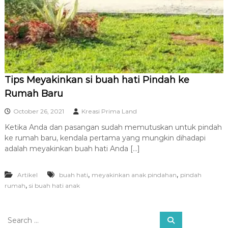
R
A
Tips Meyakinkan si buah hati Pindah ke
Rumah Baru
October 26, 2021
Kreasi Prima Land
Ketika Anda dan pasangan sudah memutuskan untuk pindah
ke rumah baru, kendala pertama yang mungkin dihadapi
adalah meyakinkan buah hati Anda […]
,
,
Artikel
buah hati
meyakinkan anak pindahan
pindah
,
rumah
si buah hati anak
S
S
e
e