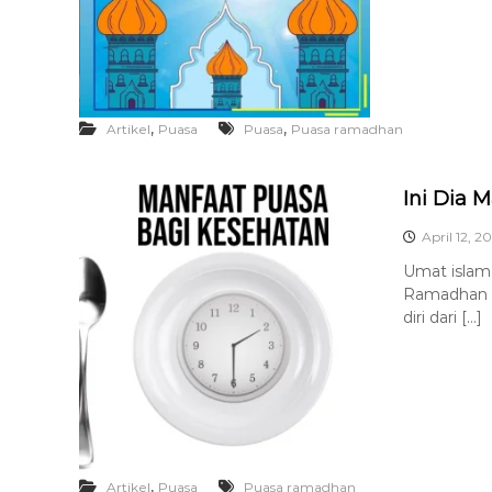
,
,
Artikel
Puasa
Puasa
Puasa ramadhan
Ini Dia 
April 12, 2
Umat islam
Ramadhan s
diri dari […]
,
Artikel
Puasa
Puasa ramadhan