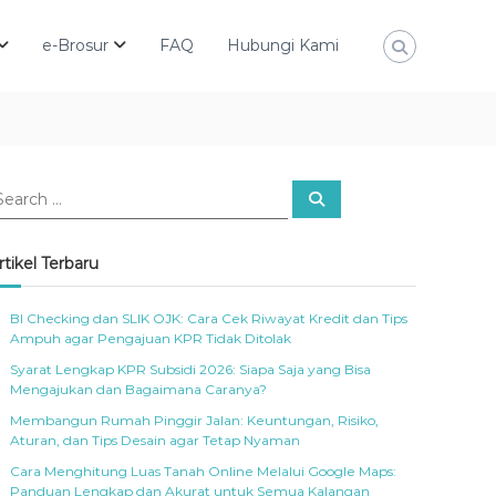
e-Brosur
FAQ
Hubungi Kami
S
e
a
r
c
rtikel Terbaru
h
BI Checking dan SLIK OJK: Cara Cek Riwayat Kredit dan Tips
Ampuh agar Pengajuan KPR Tidak Ditolak
Syarat Lengkap KPR Subsidi 2026: Siapa Saja yang Bisa
Mengajukan dan Bagaimana Caranya?
Membangun Rumah Pinggir Jalan: Keuntungan, Risiko,
Aturan, dan Tips Desain agar Tetap Nyaman
Cara Menghitung Luas Tanah Online Melalui Google Maps:
Panduan Lengkap dan Akurat untuk Semua Kalangan