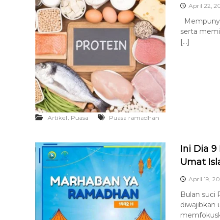
April 22, 2
A
Mempunyai b
serta memil
[…]
,
Artikel
Puasa
Puasa ramadhan
Ini Dia
Umat Is
April 19, 2
Bulan suci
diwajibkan
memfokuska