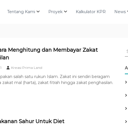
Tentang Kami
Proyek
Kalkulator KPR
News
S
Cara Menghitung dan Membayar Zakat
e
ilan
a
r
1
Kreasi Prima Land
A
c
akan salah satu rukun Islam. Zakat ini sendiri beragam
h
a zakat mal (harta), zakat fitrah hingga zakat penghasilan.
f
o
r
:
kanan Sahur Untuk Diet