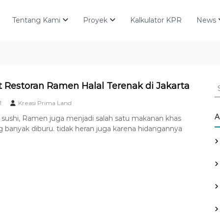
Tentang Kami
Proyek
Kalkulator KPR
News
S
ot Restoran Ramen Halal Terenak di Jakarta
e
1
Kreasi Prima Land
a
r
A
 sushi, Ramen juga menjadi salah satu makanan khas
c
 banyak diburu. tidak heran juga karena hidangannya
h
f
o
r
: