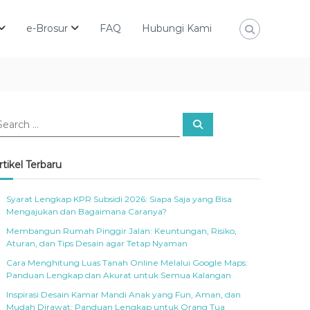
e-Brosur
FAQ
Hubungi Kami
S
e
a
r
c
rtikel Terbaru
h
Syarat Lengkap KPR Subsidi 2026: Siapa Saja yang Bisa
Mengajukan dan Bagaimana Caranya?
Membangun Rumah Pinggir Jalan: Keuntungan, Risiko,
Aturan, dan Tips Desain agar Tetap Nyaman
Cara Menghitung Luas Tanah Online Melalui Google Maps:
Panduan Lengkap dan Akurat untuk Semua Kalangan
Inspirasi Desain Kamar Mandi Anak yang Fun, Aman, dan
Mudah Dirawat: Panduan Lengkap untuk Orang Tua