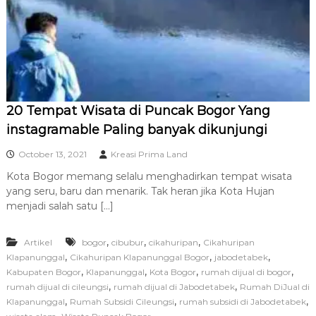
R
A
20 Tempat Wisata di Puncak Bogor Yang
instagramable Paling banyak dikunjungi
October 13, 2021
Kreasi Prima Land
Kota Bogor memang selalu menghadirkan tempat wisata
yang seru, baru dan menarik. Tak heran jika Kota Hujan
menjadi salah satu […]
,
,
,
Artikel
bogor
cibubur
cikahuripan
Cikahuripan
,
,
,
Klapanunggal
Cikahuripan Klapanunggal Bogor
jabodetabek
,
,
,
,
Kabupaten Bogor
Klapanunggal
Kota Bogor
rumah dijual di bogor
,
,
rumah dijual di cileungsi
rumah dijual di Jabodetabek
Rumah DiJual di
,
,
,
Klapanunggal
Rumah Subsidi Cileungsi
rumah subsidi di Jabodetabek