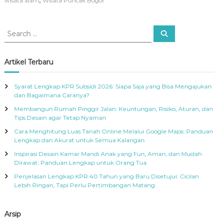
,
wisata alam
Wisata Puncak Bogor
S
S
e
e
a
a
r
c
r
Artikel Terbaru
h
c
h
Syarat Lengkap KPR Subsidi 2026: Siapa Saja yang Bisa Mengajukan
f
dan Bagaimana Caranya?
o
Membangun Rumah Pinggir Jalan: Keuntungan, Risiko, Aturan, dan
r
Tips Desain agar Tetap Nyaman
:
Cara Menghitung Luas Tanah Online Melalui Google Maps: Panduan
Lengkap dan Akurat untuk Semua Kalangan
Inspirasi Desain Kamar Mandi Anak yang Fun, Aman, dan Mudah
Dirawat: Panduan Lengkap untuk Orang Tua
Penjelasan Lengkap KPR 40 Tahun yang Baru Disetujui: Cicilan
Lebih Ringan, Tapi Perlu Pertimbangan Matang
Arsip