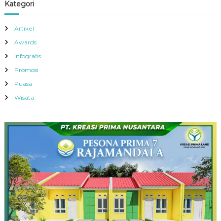
Kategori
Artikel
Awards
Infografis
Promosi
Puasa
Wisata