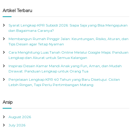
o
a
a
R
r
r
c
r
Artikel Terbaru
A
h
:
c
h
Syarat Lengkap KPR Subsidi 2026: Siapa Saja yang Bisa Mengajukan
f
dan Bagaimana Caranya?
o
Membangun Rumah Pinggir Jalan: Keuntungan, Risiko, Aturan, dan
r
Tips Desain agar Tetap Nyaman
:
Cara Menghitung Luas Tanah Online Melalui Google Maps: Panduan
Lengkap dan Akurat untuk Semua Kalangan
Inspirasi Desain Kamar Mandi Anak yang Fun, Aman, dan Mudah
Dirawat: Panduan Lengkap untuk Orang Tua
Penjelasan Lengkap KPR 40 Tahun yang Baru Disetujui: Cicilan
Lebih Ringan, Tapi Perlu Pertimbangan Matang
Arsip
August 2026
July 2026