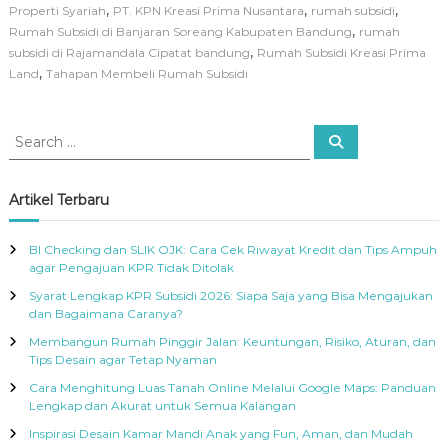
,
,
,
Properti Syariah
PT. KPN Kreasi Prima Nusantara
rumah subsidi
,
Rumah Subsidi di Banjaran Soreang Kabupaten Bandung
rumah
,
subsidi di Rajamandala Cipatat bandung
Rumah Subsidi Kreasi Prima
,
Land
Tahapan Membeli Rumah Subsidi
S
S
e
e
a
a
r
c
r
Artikel Terbaru
h
c
h
BI Checking dan SLIK OJK: Cara Cek Riwayat Kredit dan Tips Ampuh
f
agar Pengajuan KPR Tidak Ditolak
o
Syarat Lengkap KPR Subsidi 2026: Siapa Saja yang Bisa Mengajukan
r
dan Bagaimana Caranya?
:
Membangun Rumah Pinggir Jalan: Keuntungan, Risiko, Aturan, dan
Tips Desain agar Tetap Nyaman
Cara Menghitung Luas Tanah Online Melalui Google Maps: Panduan
Lengkap dan Akurat untuk Semua Kalangan
Inspirasi Desain Kamar Mandi Anak yang Fun, Aman, dan Mudah