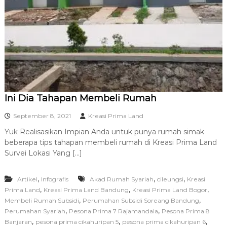
R
A
Ini Dia Tahapan Membeli Rumah
September 8, 2021
Kreasi Prima Land
Yuk Realisasikan Impian Anda untuk punya rumah simak
beberapa tips tahapan membeli rumah di Kreasi Prima Land
Survei Lokasi Yang […]
,
,
,
Artikel
Infografis
Akad Rumah Syariah
cileungsi
Kreasi
,
,
,
Prima Land
Kreasi Prima Land Bandung
Kreasi Prima Land Bogor
,
,
Membeli Rumah Subsidi
Perumahan Subsidi Soreang Bandung
,
,
Perumahan Syariah
Pesona Prima 7 Rajamandala
Pesona Prima 8
,
,
,
Banjaran
pesona prima cikahuripan 5
pesona prima cikahuripan 6