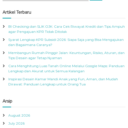
a
a
r
c
r
Artikel Terbaru
h
c
h
BI Checking dan SLIK OJK: Cara Cek Riwayat Kredit dan Tips Ampuh
f
agar Pengajuan KPR Tidak Ditolak
o
Syarat Lengkap KPR Subsidi 2026: Siapa Saja yang Bisa Mengajukan
r
dan Bagaimana Caranya?
:
Membangun Rumah Pinggir Jalan: Keuntungan, Risiko, Aturan, dan
Tips Desain agar Tetap Nyaman
Cara Menghitung Luas Tanah Online Melalui Google Maps: Panduan
Lengkap dan Akurat untuk Semua Kalangan
Inspirasi Desain Kamar Mandi Anak yang Fun, Aman, dan Mudah
Dirawat: Panduan Lengkap untuk Orang Tua
Arsip
August 2026
July 2026