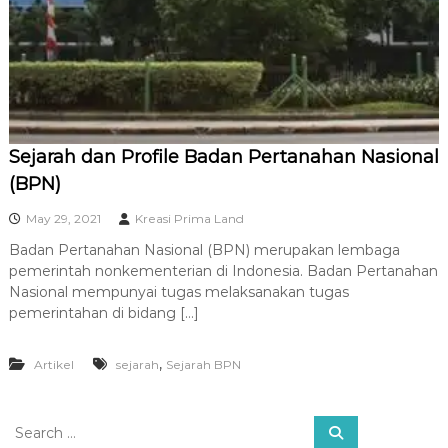
R
A
Sejarah dan Profile Badan Pertanahan Nasional
(BPN)
May 29, 2021
Kreasi Prima Land
Badan Pertanahan Nasional (BPN) merupakan lembaga
pemerintah nonkementerian di Indonesia. Badan Pertanahan
Nasional mempunyai tugas melaksanakan tugas
pemerintahan di bidang […]
,
Artikel
sejarah
Sejarah BPN
S
S
e
e