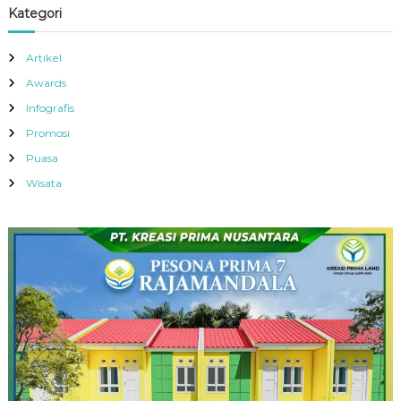
Kategori
Artikel
Awards
Infografis
Promosi
Puasa
Wisata