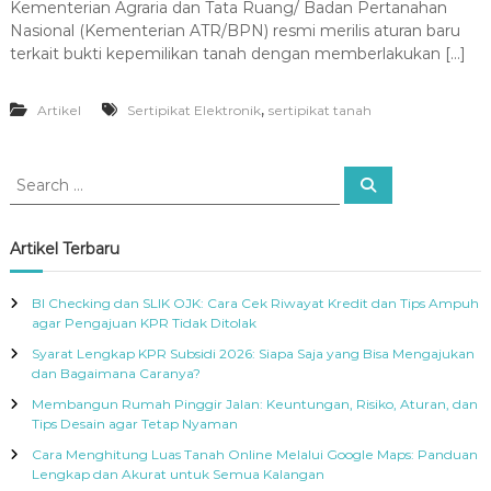
Kementerian Agraria dan Tata Ruang/ Badan Pertanahan
Nasional (Kementerian ATR/BPN) resmi merilis aturan baru
terkait bukti kepemilikan tanah dengan memberlakukan […]
,
Artikel
Sertipikat Elektronik
sertipikat tanah
S
S
e
e
a
a
r
c
r
Artikel Terbaru
h
c
h
BI Checking dan SLIK OJK: Cara Cek Riwayat Kredit dan Tips Ampuh
f
agar Pengajuan KPR Tidak Ditolak
o
Syarat Lengkap KPR Subsidi 2026: Siapa Saja yang Bisa Mengajukan
r
dan Bagaimana Caranya?
:
Membangun Rumah Pinggir Jalan: Keuntungan, Risiko, Aturan, dan
Tips Desain agar Tetap Nyaman
Cara Menghitung Luas Tanah Online Melalui Google Maps: Panduan
Lengkap dan Akurat untuk Semua Kalangan